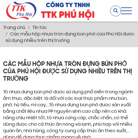
Trang chủ
Tin tức
Các mẫu hộp nhựa tròn đựng bún phở của Phú Hội được
sử dụng nhiều trên thị trường
CÁC MẪU HỘP NHỰA TRÒN ĐỰNG BÚN PHỞ
CỦA PHÚ HỘI ĐƯỢC SỬ DỤNG NHIỀU TRÊN THỊ
TRƯỜNG
Tô nhựa đựng bún phở được sử dụng phổ biến trong ngành
ẩm thực, đặc biệt là đối với các loại thực phẩm như bún,
phở, hủ tiếu, mì cay,…Tô nhựa đựng bún phở được sản xuất
bằng chất liệu nhựa PP nguyên sinh cao cấp nên có khả
năng chịu nhiệt tốt, tô nhựa cứng cáp, chắc chắn, có thể
dùng được cho cả thức ăn nóng và lạnh, phù hợp với nhiều
quán ăn, nhà hàng, công ty cung cấp thức ăn theo suất,…
dùng để đựng thực phẩm mang về nhà,…