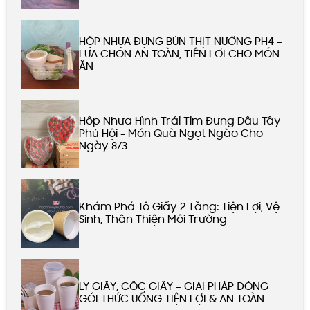
HỘP NHỰA ĐỰNG BÚN THỊT NƯỚNG PH4 –
LỰA CHỌN AN TOÀN, TIỆN LỢI CHO MÓN
ĂN
Hộp Nhựa Hình Trái Tim Đựng Dâu Tây
Phú Hội - Món Quà Ngọt Ngào Cho
Ngày 8/3
Khám Phá Tô Giấy 2 Tầng: Tiện Lợi, Vệ
Sinh, Thân Thiện Môi Trường
LY GIẤY, CỐC GIẤY – GIẢI PHÁP ĐÓNG
GÓI THỨC UỐNG TIỆN LỢI & AN TOÀN