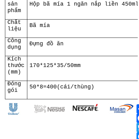
sản
Hộp bã mía 1 ngăn nắp liền 450ml
phẩm
Chất
Bã mía
liệu
Công
Đựng đồ ăn
dụng
Kích
thước
170*125*35/50mm
(mm)
Đóng
50*8=400(cái/thùng)
gói