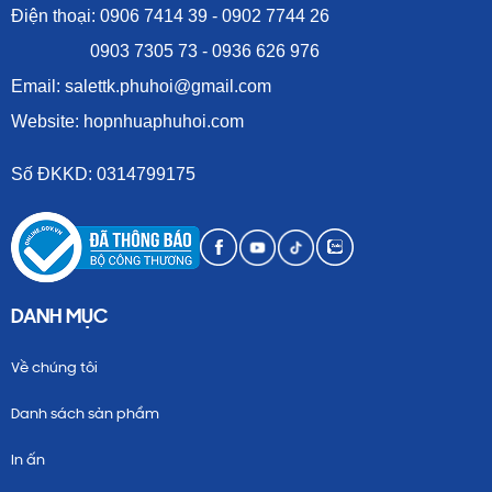
Điện thoại: 0906 7414 39 - 0902 7744 26
Phòng kinh doanh:
0903 7305 73 - 0936 626 976
Email: salettk.phuhoi@gmail.com
Website:
hopnhuaphuhoi.com
Website: hopnhuaphuhoi.com
Email: salettk.phuhoi@gmail.com
0902 7744 26 (Mr.Tú)
Số ĐKKD: 0314799175
0906 7414 39 (Ms.Vi)
0903 7305 73 (Ms.Tuyết)
DANH MỤC
Về chúng tôi
Danh sách sản phẩm
In ấn