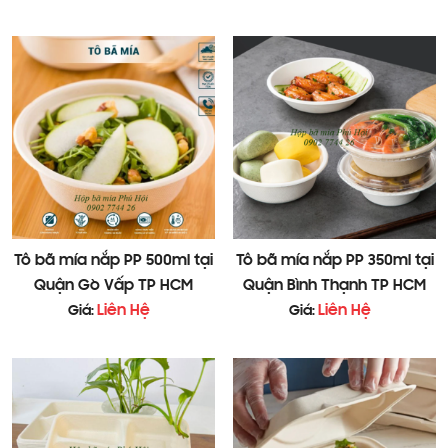
Tô bã mía nắp PP 500ml tại
Tô bã mía nắp PP 350ml tại
Quận Gò Vấp TP HCM
Quận Bình Thạnh TP HCM
5. Hướng dẫn sử dụng Hộp bã mía 1 ngăn nắp liền
Liên Hệ
Liên Hệ
Giá:
Giá:
450ml
Sử dụng trực tiếp để đựng đồ ăn nóng hoặc lạnh
An toàn khi sử dụng trong lò vi sóng để hâm nóng
Có thể trữ trong tủ lạnh