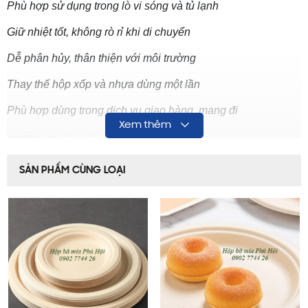
Phù hợp sử dụng trong lò vi sóng và tủ lạnh
Giữ nhiệt tốt, không rò rỉ khi di chuyển
Dễ phân hủy, thân thiện với môi trường
Thay thế hộp xốp và nhựa dùng một lần
Phù hợp dùng trong dịch vụ giao hàng, mang đi
Xem thêm
2. Kích thước sản phẩm
170*125*35/50mm – Định lượng 450ml
SẢN PHẨM CÙNG LOẠI