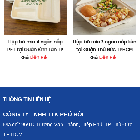
Không tái sử dụng nhiều lần
Sau khi dùng có thể bỏ vào thùng rác hữu cơ để phân hủy tự
nhiên
6. Liên hệ
mua hộp bã mía 1 ngăn nắp liền 450ml
Hộp bã mía 4 ngăn nắp
Hộp bã mía 3 ngăn nắp liền
Công ty TNHH TTK Phú Hội – Đơn vị sản xuất và phân phối
PET tại Quận Bình Tân TP
tại Quận Thủ Đức TPHCM
bao bì sinh học giá sỉ tại TP HCM
Liên Hệ
HCM
Liên Hệ
Giá:
Giá:
THÔNG TIN LIÊN HỆ
CÔNG TY TNHH TTK PHÚ HỘI
Địa chỉ: 96/1D Trương Văn Thành, Hiệp Phú, TP Thủ Đức,
TP HCM