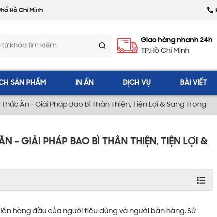
Phố Hồ Chí Minh
Giao hàng nhanh 24h
TP.Hồ Chí Minh
CH SẢN PHẨM
IN ẤN
DỊCH VỤ
BÀI VIẾT
hức Ăn – Giải Pháp Bao Bì Thân Thiện, Tiện Lợi & Sang Trọng
 – GIẢI PHÁP BAO BÌ THÂN THIỆN, TIỆN LỢI &
tiên hàng đầu của người tiêu dùng và người bán hàng. Sử