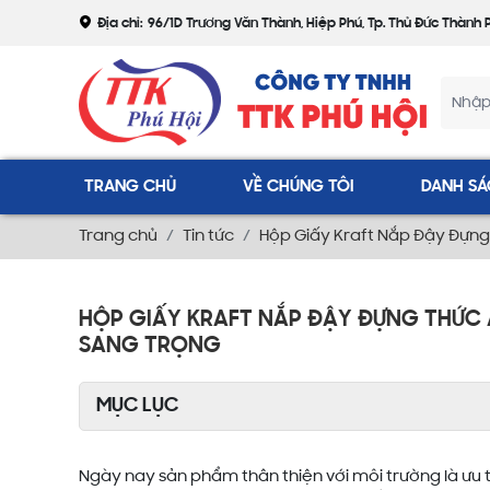
Địa chỉ:
96/1D Trương Văn Thành, Hiệp Phú, Tp. Thủ Đức Thành 
TRANG CHỦ
VỀ CHÚNG TÔI
DANH SÁ
Trang chủ
Tin tức
Hộp Giấy Kraft Nắp Đậy Đựng T
HỘP GIẤY KRAFT NẮP ĐẬY ĐỰNG THỨC ĂN
SANG TRỌNG
MỤC LỤC
Ngày nay sản phẩm thân thiện với môi trường là ưu 