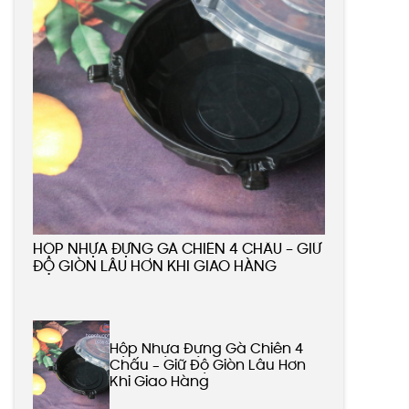
HỘP NHỰA ĐỰNG GÀ CHIÊN 4 CHẤU – GIỮ
ĐỘ GIÒN LÂU HƠN KHI GIAO HÀNG
Hộp Nhựa Đựng Gà Chiên 4
Chấu – Giữ Độ Giòn Lâu Hơn
Khi Giao Hàng