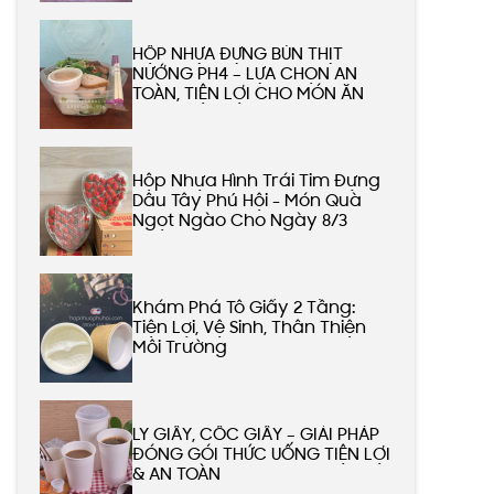
HỘP NHỰA ĐỰNG BÚN THỊT
NƯỚNG PH4 – LỰA CHỌN AN
TOÀN, TIỆN LỢI CHO MÓN ĂN
Hộp Nhựa Hình Trái Tim Đựng
Dâu Tây Phú Hội - Món Quà
Ngọt Ngào Cho Ngày 8/3
Khám Phá Tô Giấy 2 Tầng:
Tiện Lợi, Vệ Sinh, Thân Thiện
Môi Trường
LY GIẤY, CỐC GIẤY – GIẢI PHÁP
ĐÓNG GÓI THỨC UỐNG TIỆN LỢI
& AN TOÀN