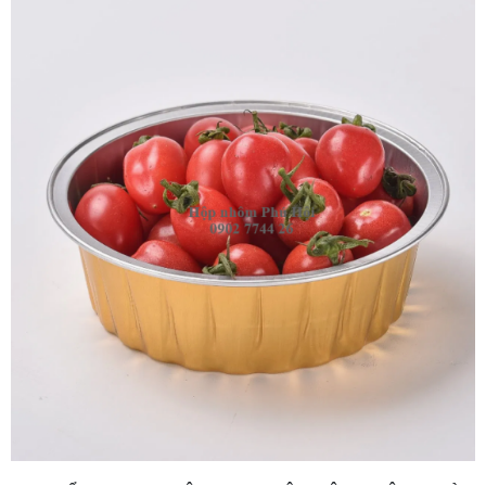
ĐIỂM KHAC BIỆT KHI NHẬP HỘP NHÔM TRÒN
CAO CẤP TẠI TTK PHÚ HỘI
Tìm được bao bì đẹp đã khó, tìm được xưởng cung cấp giá sỉ
tận gốc và ổn định lại càng khó hơn. TTK Phú Hội tự hào là
điểm tựa vững chắc cho hàng ngàn đối tác F&B toàn quốc:
Bao giá sỉ tận xưởng:
Chúng tôi sản xuất trực tiếp,
cam kết mức giá cạnh tranh nhất. Nhận đơn hàng sỉ