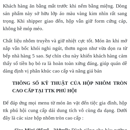
thấy số tiền họ bỏ ra là hoàn toàn xứng đáng, giúp quán dễ
dàng định vị phân khúc cao cấp và nâng giá bán
THÔNG SỐ KỸ THUẬT CỦA HỘP NHÔM TRÒN
CAO CẤP TẠI TTK PHÚ HỘI
Để đáp ứng mọi menu từ món ăn vặt đến tiệc gia đình, hộp
ttk phú hội cung cấp dải dung tích vô cùng đa dạng. Dưới
đây là các size hộp nhôm tròn cao cấp :
Size Mini (85ml - 310ml):
Dành riêng cho hàu nướng
phô mai, trứng cút nướng, bánh tart, mắm chưng.
Size Vừa (520ml - 620ml):
Đường kính 14cm. "Chân
ái" của các quán súp cua, cháo dinh dưỡng, mì xào
mang đi.
Size Lớn (1130ml - 1370ml):
Đường kính 18cm. Hoàn
hảo cho các tô bún bò, phở, mì cay nước dùng nóng
hổi.
Size Đại (2000ml - 3000ml):
Đường kính 25cm. Thiết