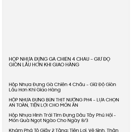
GIÒN LÂU HƠN KHI GIAO HÀNG
Hộp Nhựa Đựng Gà Chiên 4 Chấu – Giữ
Độ Giòn Lâu Hơn Khi Giao Hàng
HỘP NHỰA ĐỰNG BÚN THỊT NƯỚNG PH4 –
LỰA CHỌN AN TOÀN, TIỆN LỢI CHO MÓN
ĂN
Hộp Nhựa Hình Trái Tim Đựng Dâu Tây Phú Hội -
Món Quà Ngọt Ngào Cho Ngày 8/3
Khám Phá Tô Giấy 2 Tầng: Tiện Lợi, Vệ
Sinh, Thân Thiện Môi Trường