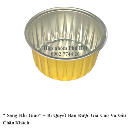
“ Sang Khi Giao” – Bí Quyết Bán Được Giá Cao Và Giữ
Chân Khách
Khách hàng ăn bằng mắt trước khi nếm bằng miệng. Dòng
sản phẩm này sở hữu lớp áo màu vàng kim nhìn rất sang
trọng. Khi shipper giao đến, hộp vẫn giữ form cứng cáp,
không hề móp méo.
Chất liệu nhôm truyền và giữ nhiệt cực tốt. Món ăn khi mở
nắp vẫn bốc khói nghi ngút, thơm ngon như vừa dọn ra từ
bếp nhà hàng 5 sao. Sự chỉn chu này khiến khách hàng cảm