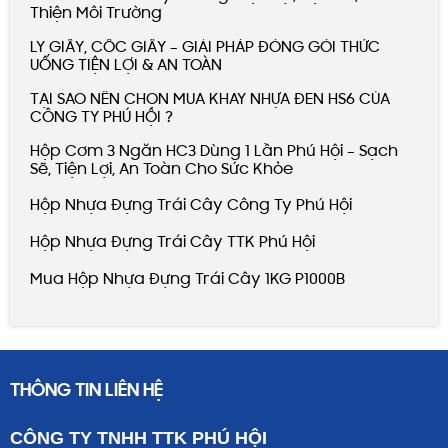
LY GIẤY, CỐC GIẤY – GIẢI PHÁP ĐÓNG GÓI THỨC
UỐNG TIỆN LỢI & AN TOÀN
TẠI SAO NÊN CHỌN MUA KHAY NHỰA ĐEN HS6 CỦA
CÔNG TY PHÚ HỘI ?
Hộp Cơm 3 Ngăn HC3 Dùng 1 Lần Phú
Hội – Sạch Sẽ, Tiện Lợi, An Toàn Cho Sức
Khỏe
Hộp Nhựa Đựng Trái Cây Công Ty Phú Hội
Hộp Nhựa Đựng Trái Cây TTK Phú Hội
Mua Hộp Nhựa Đựng Trái Cây 1KG P1000B
THÔNG TIN LIÊN HỆ