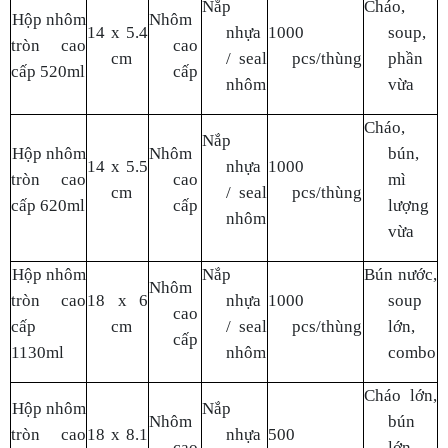
nhôm
vừa
Hộp nhôm
Nắp
Bún nước,
Nhôm
tròn cao
18 x 6
nhựa
1000
soup
cao
cấp
cm
/ seal
pcs/thùng
lớn,
cấp
1130ml
nhôm
combo
Cháo lớn,
Hộp nhôm
Nắp
Nhôm
bún
tròn cao
18 x 8.1
nhựa
500
cao
lớn,
cấp
cm
/ seal
pcs/thùng
cấp
món
1370ml
nhôm
chính
Hộp nhôm
Nắp
Lẩu, canh
Nhôm
tròn cao
25 x 5.7
nhựa
200
lớn,
cao
cấp
cm
/ seal
pcs/thùng
set gia
cấp
2000ml
nhôm
đình