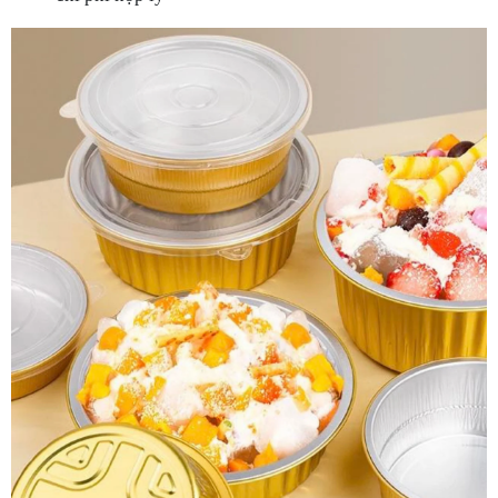
LIÊN HỆ ĐẶT HÀNG
​ Công ty TNHH TTK Phú Hội
​ Hotline/ Zalo : 0902 774 426 - 0906 741 439 -
0903 730 573
​ Địa chỉ: 96/1D Trương Văn Thành, Hiệp Phú,