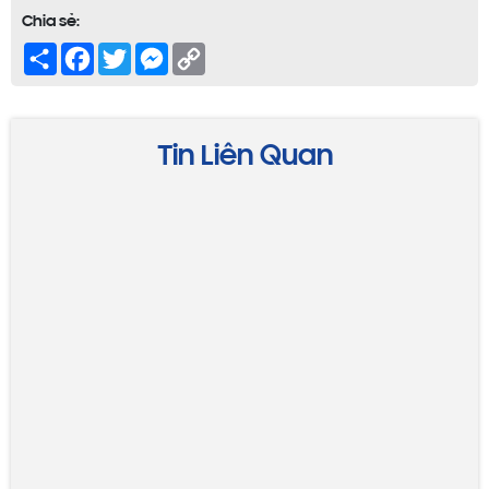
HỘP NHỰA ĐỰNG GÀ CHIÊN 4 CHẤU – GIỮ ĐỘ