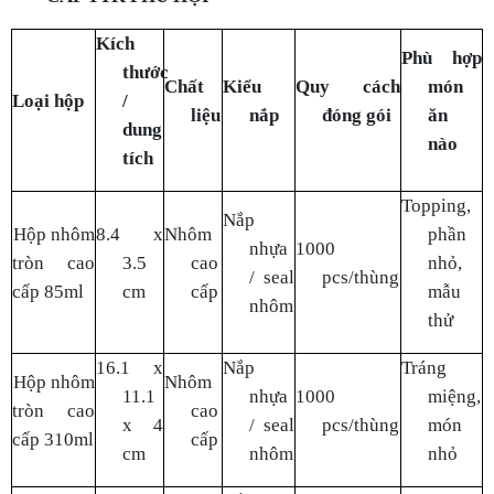
nhựa
1000
tròn cao
3.5
cao
nhỏ,
/ seal
pcs/thùng
cấp 85ml
cm
cấp
mẫu
nhôm
thử
16.1 x
Nắp
Tráng
Hộp nhôm
Nhôm
11.1
nhựa
1000
miệng,
tròn cao
cao
x 4
/ seal
pcs/thùng
món
cấp 310ml
cấp
cm
nhôm
nhỏ
Nắp
Cháo,
Hộp nhôm
Nhôm
14 x 5.4
nhựa
1000
soup,
tròn cao
cao
cm
/ seal
pcs/thùng
phần
cấp 520ml
cấp
nhôm
vừa
Cháo,
Nắp
Hộp nhôm
Nhôm
bún,
14 x 5.5
nhựa
1000
tròn cao
cao
mì
cm
/ seal
pcs/thùng
cấp 620ml
cấp
lượng