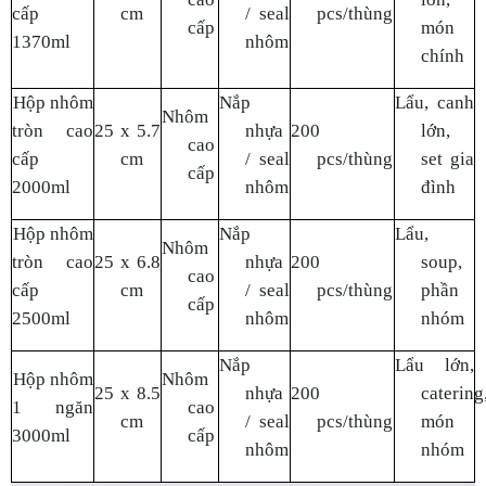
Hộp nhôm
Nắp
Lẩu,
Nhôm
tròn cao
25 x 6.8
nhựa
200
soup,
cao
cấp
cm
/ seal
pcs/thùng
phần
cấp
2500ml
nhôm
nhóm
Nắp
Lẩu lớn,
Hộp nhôm
Nhôm
25 x 8.5
nhựa
200
catering
1 ngăn
cao
cm
/ seal
pcs/thùng
món
3000ml
cấp
nhôm
nhóm