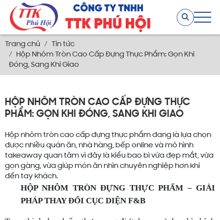
PHẨM: GỌN KHI ĐÓNG, SANG KHI GIAO
Hộp nhôm tròn cao cấp đựng thực phẩm đang là lựa chọn
được nhiều quán ăn, nhà hàng, bếp online và mô hình
takeaway quan tâm vì đây là kiểu bao bì vừa đẹp mắt, vừa
gọn gàng, vừa giúp món ăn nhìn chuyên nghiệp hơn khi
đến tay khách.
HỘP NHÔM TRÒN ĐỰNG THỰC PHẨM – GIẢI
PHÁP THAY ĐỔI CỤC DIỆN F&B
Trong kinh doanh ẩm thực mang đi (takeaway), bao bì chính
là "người phục vụ bàn" thầm lặng. Dòng Hộp nhôm tròn cao
cấp mang lại hai lợi thế cạnh tranh mang tính quyết định:
“Gọn Khi Đóng” – Tối Ưu Tốc Độ Ra Món Cho Bếp Nhà
Hàng
Thời gian là vàng bạc trong những khung giờ cao điểm. Các
mẫu hộp nhôm đựng thực phẩm được thiết kế form tròn, sâu