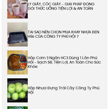
LY GIẤY, CỐC GIẤY – GIẢI PHÁP ĐÓNG
GÓI THỨC UỐNG TIỆN LỢI & AN TOÀN
TẠI SAO NÊN CHỌN MUA KHAY NHỰA ĐEN
HS6 CỦA CÔNG TY PHÚ HỘI ?
Hộp Cơm 3 Ngăn HC3 Dùng 1 Lần Phú
Hội – Sạch Sẽ, Tiện Lợi, An Toàn Cho Sức
Khỏe
Hộp Nhựa Đựng Trái Cây Công Ty Phú
Hội