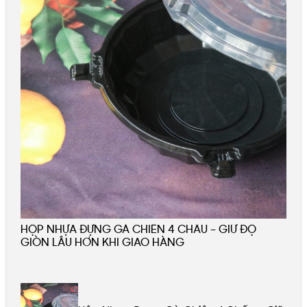
HỘP NHỰA ĐỰNG GÀ CHIÊN 4 CHẤU – GIỮ ĐỘ
GIÒN LÂU HƠN KHI GIAO HÀNG