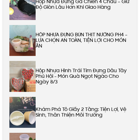
Hộp Nhựa Đựng Gà Chiên 4 Chấu – Giữ
Độ Giòn Lâu Hơn Khi Giao Hàng
HỘP NHỰA ĐỰNG BÚN THỊT NƯỚNG PH4 –
LỰA CHỌN AN TOÀN, TIỆN LỢI CHO MÓN
ĂN
Hộp Nhựa Hình Trái Tim Đựng Dâu Tây
Phú Hội - Món Quà Ngọt Ngào Cho
Ngày 8/3
Khám Phá Tô Giấy 2 Tầng: Tiện Lợi, Vệ
Sinh, Thân Thiện Môi Trường