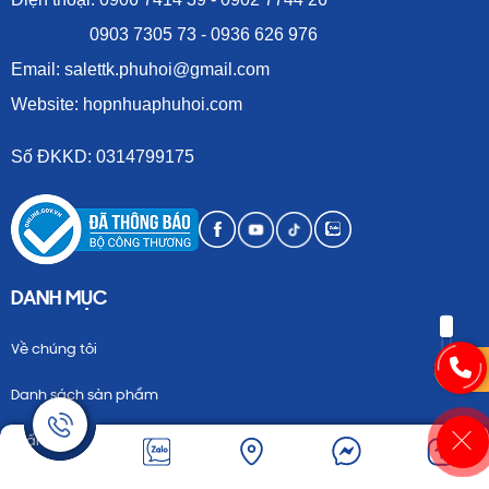
0903 7305 73 - 0936 626 976
Email: salettk.phuhoi@gmail.com
Website: hopnhuaphuhoi.com
Số ĐKKD: 0314799175
DANH MỤC
Về chúng tôi
Danh sách sản phẩm
In ấn
Dịch vụ