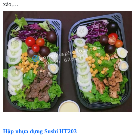
xào,…
Hộp nhựa đựng Sushi HT203