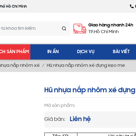
Phố Hồ Chí Minh
Giao hàng nhanh 24h
TP.Hồ Chí Minh
CH SẢN PHẨM
IN ẤN
DỊCH VỤ
BÀI VIẾT
nhựa nắp nhôm xé
Hũ nhựa nắp nhôm xé đựng kẹo me
Hũ nhựa nắp nhôm xé đựng
Mã sản phẩm:
Liên hệ
Giá bán: