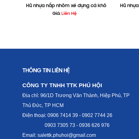
Hũ nhựa nắp nhôm xé đựng cá khô
Hũ nhựa
Giá:
Liên Hệ
2. Chất liệu và thiết kế Hũ nhựa nắp nhôm 
Hũ nhựa nắp nhôm xé đựng kẹo me
được thi
Nhựa PET Nguyên Sinh Trong Suốt, Không Độ
Nắp Nhôm Xé Cứng Cáp, Dễ Mở, Đóng Kín, 
THÔNG TIN LIÊN HỆ
Thiết Kế Tròn, Thẳng Thành – Giúp Tối Ưu 
CÔNG TY TNHH TTK PHÚ HỘI
Miệng Rộng Thuận Tiện Cho Việc Cho Kẹo V
Địa chỉ: 96/1D Trương Văn Thành, Hiệp Phú, TP
Dung Tích Đa Dạng – Phù Hợp Với Nhiều Nh
Thủ Đức, TP HCM
Điện thoại: 0906 7414 39 - 0902 7744 26
Tạo Cảm Giác Sang Trọng Và Gọn Gàng Khi 
0903 7305 73 - 0936 626 976
Email: salettk.phuhoi@gmail.com