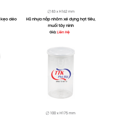
 kẹo dẻo
Hũ nhựa nắp nhôm xé đựng hạt tiêu,
muối tây ninh
Giá:
Liên Hệ
: