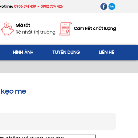
Hotline:
0906 741 439
0902 774 426
Giá tốt
Cam kết chất lượng
Rẻ nhất thị trường
HÌNH ẢNH
TUYỂN DỤNG
LIÊN HỆ
 kẹo me