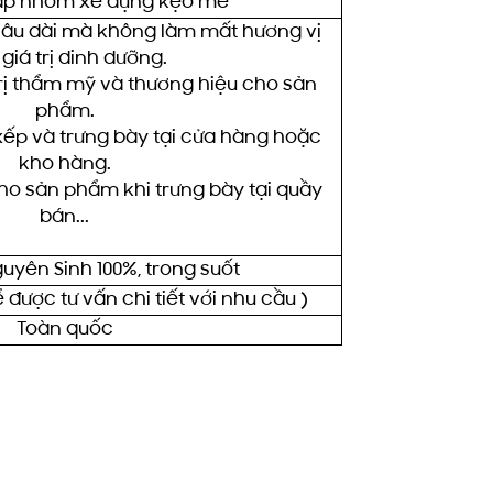
ắp nhôm xé đựng kẹo me
âu dài mà không làm mất hương vị
giá trị dinh dưỡng.
rị thẩm mỹ và thương hiệu cho sản
phẩm.
xếp và trưng bày tại cửa hàng hoặc
kho hàng.
ho sản phẩm khi trưng bày tại quầy
bán...
uyên Sinh 100%, trong suốt
 được tư vấn chi tiết với nhu cầu )
Toàn quốc