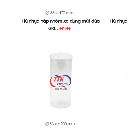
Hũ nhựa nắp nhôm xé đựng mứt dừa
Hũ nhựa
Giá:
Liên Hệ
1. Công năng Hũ nhựa nắp nhôm xé đựng k
Hũ nhựa nắp nhôm xé đựng kẹo me
mang lại
Bảo Quản Kẹo Me, Kẹo Dẻo, Kẹo Gừng, Mứt
Ngăn Hơi Ẩm, Bụi Bẩn Và Tác Nhân Gây Hại
Thích Hợp Dùng Làm Bao Bì Quà Tặng, Quà B
Dễ Dàng Bày Bán Trong Siêu Thị, Tạp Hóa, 
Hỗ Trợ Dán Nhãn Thương Hiệu, Tem QR, Thô
Gọn Nhẹ, Dễ Vận Chuyển Và Trưng Bày