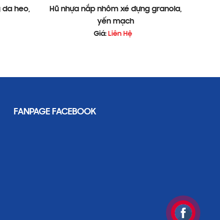
 da heo,
Hũ nhựa nắp nhôm xé đựng granola,
yến mạch
Giá:
Liên Hệ
làm nổi bật sự chuyên nghiệp trong đóng gói:
FANPAGE FACEBOOK