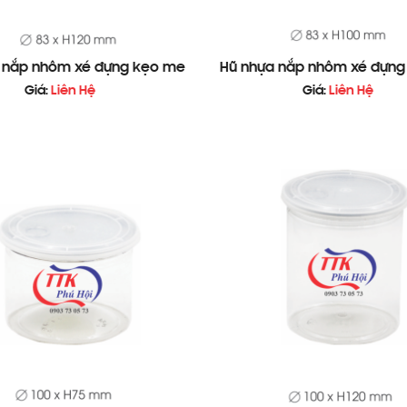
 nắp nhôm xé đựng kẹo me
Hũ nhựa nắp nhôm xé đựng
Giá:
Liên Hệ
Giá:
Liên Hệ
ẹo me
 nhiều lợi ích thiết thực cho việc đóng gói và bảo quản
 Trái Cây…
 Từ Môi Trường Bên Ngoài
iếu Trong Các Dịp Lễ
Cửa Hàng Đặc Sản
ng Tin Thành Phần