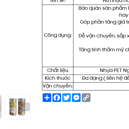
Tên SP:
Hũ nhựa n
Bảo quản sản phẩm l
hay 
Góp phần tăng giá t
Công dụng:
Dễ vận chuyển, sắp 
Tăng tính thẩm mỹ c
Chất liệu
Nhựa PET Ng
Kích thước
Đa dạng ( liên hệ để
Vận chuyển:
Share
Facebook
Twitter
Messenger
Copy
Link