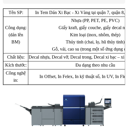
Tên SP:
In Tem Dán Xi Bạc - Xi Vàng tại quận 7, quận 8
Nhựa (PP, PET, PE, PVC)
Công dụng:
Giấy kraft, giấy couche, giấy decal n
(dán lên
Kim loại (inox, nhôm, thép)
BM)
Thủy tinh (chai, lọ, hũ thủy tinh)
Gỗ, vải, cao su (trong một số ứng dụng đặ
Chất liệu:
Decal nhựa, Decal vỡ, Decal trong, Decal xi bạc – xi và
Kích thước:
Đa dạng theo nhu cầu
Công nghệ
In Offset, In Felex, In kỹ thuật số, In UV, In Flex
in:
Đóng gói:
Theo đơn hàng
Nơi sản xuất:
TTK Phú Hội - Việt Nam
Vận chuyển:
Toàn quốc