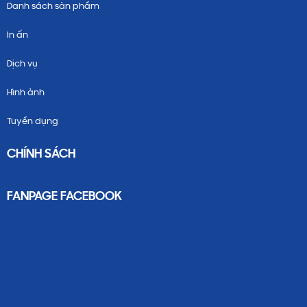
Danh sách sản phẩm
In ấn
Dịch vụ
Hình ảnh
Tuyển dụng
CHÍNH SÁCH
FANPAGE FACEBOOK
6.
Địa Chỉ In Tem Dán Xi Bạc - Xi Vàng
tại quận 7, quận 8, quận 9 TpHCM Uy