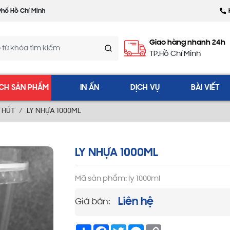
Phố Hồ Chí Minh
Giao hàng nhanh 24h
TP.Hồ Chí Minh
CH SẢN PHẨM
IN ẤN
DỊCH VỤ
BÀI VIẾT
 HÚT
LY NHỰA 1000ML
LY NHỰA 1000ML
Mã sản phẩm: ly 1000ml
Liên hệ
Giá bán:
Share
Facebook
Twitter
Messenger
Copy