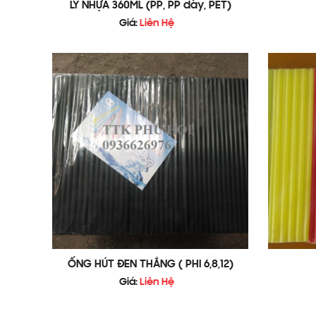
LY NHỰA 360ML (PP, PP dày, PET)
Giá:
Liên Hệ
ỐNG HÚT ĐEN THẲNG ( PHI 6,8,12)
Giá:
Liên Hệ