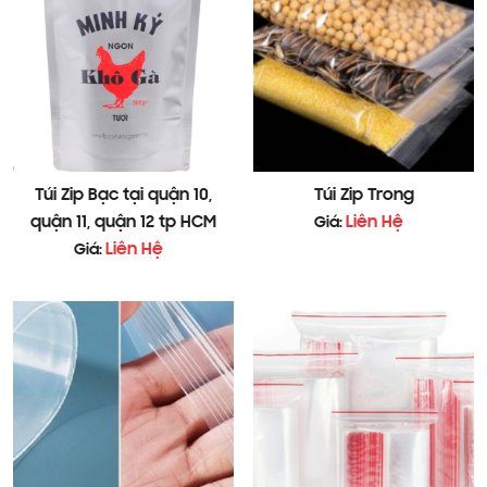
Túi Zip Bạc tại quận 10,
Túi Zip Trong
quận 11, quận 12 tp HCM
Liên Hệ
Giá:
3. Cách Chọn Túi Zip Khóa Kéo Đựng
Liên Hệ
Giá:
Quần Áo
3.1. Kích Thước Phù Hợp
Chọn túi có kích thước phù hợp với
số lượng và loại quần áo.
Có các kích cỡ phổ biến: nhỏ
(20x30cm), trung bình (30x40cm), lớn
(50x70cm).