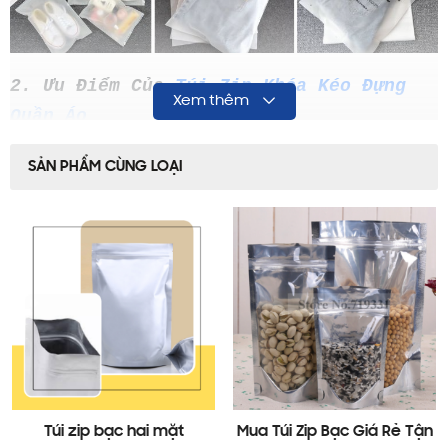
2. Ưu Điểm Của
Túi Zip Khóa Kéo Đựng
Xem thêm
Quần Áo
2.1. Bảo Quản Quần Áo Hiệu Quả
SẢN PHẨM CÙNG LOẠI
Chống bụi bẩn, ẩm mốc, và vi khuẩn.
Giữ quần áo luôn sạch sẽ, thơm tho.
2.2. Tiết Kiệm Diện Tích
Túi zip giúp nén quần áo, tiết kiệm
không gian lưu trữ.
Phù hợp với những không gian nhỏ như
tủ quần áo, vali du lịch.
2.3. Chất Liệu Bền Bỉ
Túi zip bạc hai mặt
Mua Túi Zip Bạc Giá Rẻ Tận
Được làm từ nhựa PE hoặc PVC cao