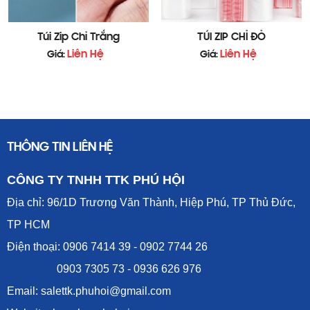
3.2. Chất Liệu An Toàn
Nên chọn túi làm từ nhựa nguyên
Túi Zip Chỉ Trắng
TÚI ZIP CHỈ ĐỎ
sinh, không chứa BPA, an toàn cho
sức khỏe.
Liên Hệ
Liên Hệ
Giá:
Giá:
Chất liệu dày dặn, không dễ rách.
3.3. Thiết Kế Khóa Kéo Chắc Chắn
Chọn loại có khóa kéo bền, không bị
hỏng sau nhiều lần sử dụng.
THÔNG TIN LIÊN HỆ
CÔNG TY TNHH TTK PHÚ HỘI
Địa chỉ: 96/1D Trương Văn Thành, Hiệp Phú, TP Thủ Đức,
TP HCM
Điện thoại: 0906 7414 39 - 0902 7744 26
0903 7305 73 - 0936 626 976
Email: salettk.phuhoi@gmail.com