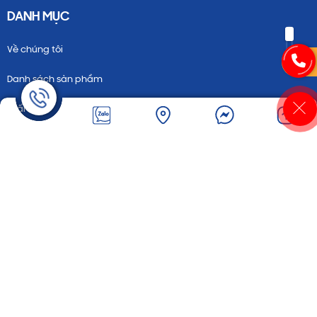
DANH MỤC
Về chúng tôi
Danh sách sản phẩm
In ấn
Dịch vụ
Hình ảnh
Tuyển dụng
CHÍNH SÁCH
FANPAGE FACEBOOK