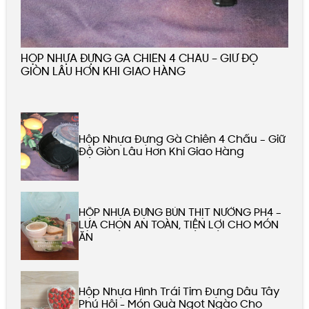
HỘP NHỰA ĐỰNG GÀ CHIÊN 4 CHẤU – GIỮ ĐỘ
GIÒN LÂU HƠN KHI GIAO HÀNG
Hộp Nhựa Đựng Gà Chiên 4 Chấu – Giữ
Độ Giòn Lâu Hơn Khi Giao Hàng
HỘP NHỰA ĐỰNG BÚN THỊT NƯỚNG PH4 –
LỰA CHỌN AN TOÀN, TIỆN LỢI CHO MÓN
ĂN
Hộp Nhựa Hình Trái Tim Đựng Dâu Tây
Phú Hội - Món Quà Ngọt Ngào Cho