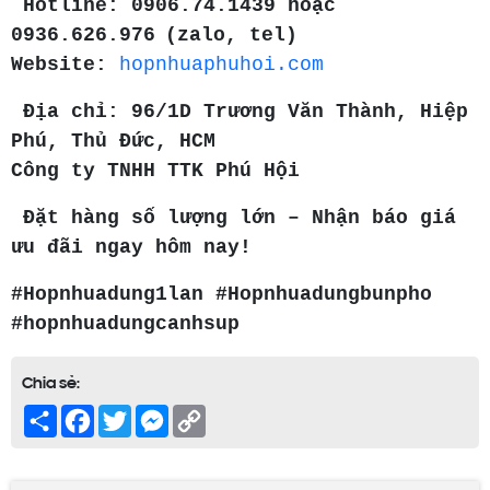
Hotline:
0906.74.1439 hoặc
0936.626.976 (zalo, tel)
Website
:
hopnhuaphuhoi.com
Địa chỉ:
96/1D Trương Văn Thành, Hiệp
Phú, Thủ Đức, HCM
Công ty TNHH TTK Phú Hội
Đặt hàng số lượng lớn – Nhận báo giá
ưu đãi ngay hôm nay!
#Hopnhuadung1lan #Hopnhuadungbunpho
#hopnhuadungcanhsup
Chia sẻ:
Share
Facebook
Twitter
Messenger
Copy
Link