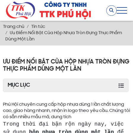
Trang chủ
Tin tức
Ưu Điểm Nổi Bật Của Hộp Nhựa Tròn Đựng Thực Phẩm
Dùng Một Lần
ƯU ĐIỂM NỔI BẬT CỦA HỘP NHỰA TRÒN ĐỰNG
THỰC PHẨM DÙNG MỘT LẦN
MỤC LỤC
Phú Hội chuyên cung cấp hộp nhựa dùng 1 lần chất lượng
cao, giao hàng nhanh, nhận in logo theo yêu cầu. Chúng tôi
có sẵn nhiều mẫu mã, dung tích
Trong thời đại bận rộn ngày nay, việc
sử dụng
hộp nhựa tròn dùng một lần
để