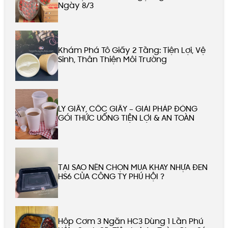
Ngày 8/3
Khám Phá Tô Giấy 2 Tầng: Tiện Lợi, Vệ
Sinh, Thân Thiện Môi Trường
LY GIẤY, CỐC GIẤY – GIẢI PHÁP ĐÓNG
GÓI THỨC UỐNG TIỆN LỢI & AN TOÀN
TẠI SAO NÊN CHỌN MUA KHAY NHỰA ĐEN
HS6 CỦA CÔNG TY PHÚ HỘI ?
Hộp Cơm 3 Ngăn HC3 Dùng 1 Lần Phú