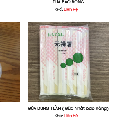
ĐŨA BAO BÓNG
Giá:
Liên Hệ
ĐŨA DÙNG 1 LẦN ( Đũa Nhật bao hồng)
Giá:
Liên Hệ