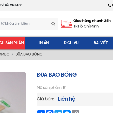
Phố Hồ Chí Minh
Giao hàng nhanh 24h
TP.Hồ Chí Minh
CH SẢN PHẨM
IN ẤN
DỊCH VỤ
BÀI VIẾT
COMBO
ĐŨA BAO BÓNG
ĐŨA BAO BÓNG
Mã sản phẩm: B1
Liên hệ
Giá bán:
Share
Facebook
Twitter
Messenger
Copy