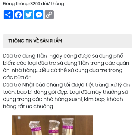
Đóng thùng: 3200 đôi/ thùng
Share
Facebook
Twitter
Messenger
Copy
Link
THÔNG TIN VỀ SẢN PHẨM
Đũa tre dùng 1 lần ngày càng được sử dụng phổ
biến: các loại đũa tre sử dụng 1 lần trong các quán
ăn, nhà hàng...đều có thể sử dụng đũa tre trong
các bữa ăn.
Đũa tre Nhật của chúng tôi được tiệt trùng, xử lý an
toàn, bao bì đóng gói đẹp. Loại đũa này thường sử
dụng trong các nhà hàng sushi, kim bap, khách
hàng rất ưa chuộng