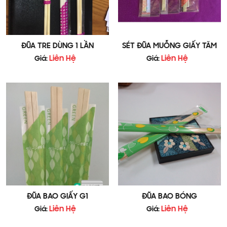
ĐŨA TRE DÙNG 1 LẦN
SÉT ĐŨA MUỖNG GIẤY TĂM
Liên Hệ
Liên Hệ
Giá:
Giá:
Ưu điểm của đũa tre Nhật:
Kích thước 20cm, bao bì đẹp mắt, đơn giản
Chất liệu tre thiên nhiên cao cấp
Thiết kế hoa văn sặc sỡ và màu sắc tươi sáng
Không chứa chất độc hại, an toàn cho sức khỏe
Đánh bóng tự nhiên bằng phương pháp ma sát các
sản phẩm cùng nhau
Đóng gói và bảo quản chân không kín khí, ngăn
ĐŨA BAO GIẤY G1
ĐŨA BAO BÓNG
ngừa nấm, mốc, vi khuẩn gây hại
Liên Hệ
Liên Hệ
Giá:
Giá: