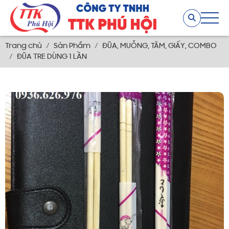
Trang chủ
Sản Phẩm
ĐŨA, MUỖNG, TĂM, GIẤY, COMBO
ĐŨA TRE DÙNG 1 LẦN