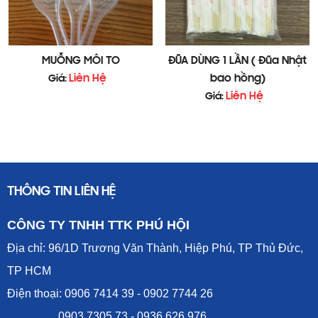
MUỖNG MÔI TO
ĐŨA DÙNG 1 LẦN ( Đũa Nhật
Liên Hệ
bao hồng)
Giá:
Liên Hệ
Giá:
THÔNG TIN LIÊN HỆ
CÔNG TY TNHH TTK PHÚ HỘI
Địa chỉ: 96/1D Trương Văn Thành, Hiệp Phú, TP Thủ Đức,
TP HCM
Điện thoại: 0906 7414 39 - 0902 7744 26
0903 7305 73 - 0936 626 976