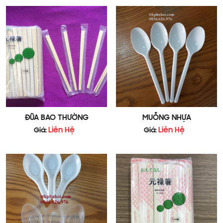
ĐŨA BAO THƯỜNG
MUỖNG NHỰA
Liên Hệ
Liên Hệ
Giá:
Giá:
Đũa tre dùng 1 lần rất tiện lợi để mang đi và sử
dụng. Ngày nay với phong cách làm việc công
nghiệp mọi người đã quen dần với việc mua đồ ăn
mang đi . Các hộp cơm, hộp bún,... có đôi đũa tre
dùng 1 lần rất tiện dụng mà giá thành rất rẻ.